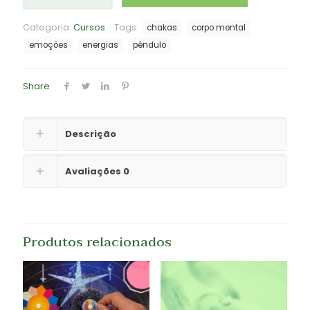
Radiestesia
quantidade
Categoria:
Cursos
Tags:
chakas
corpo mental
emoções
energias
pêndulo
Share
Descrição
Avaliações
0
Produtos relacionados