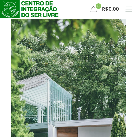
0
R$0,00